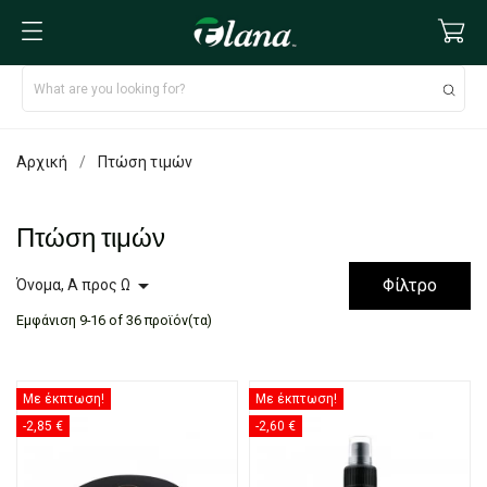
Αρχική
Πτώση τιμών
Πτώση τιμών

Φίλτρο
Όνομα, Α προς Ω
Εμφάνιση 9-16 of 36 προϊόν(τα)
Με έκπτωση!
Με έκπτωση!
-2,85 €
-2,60 €