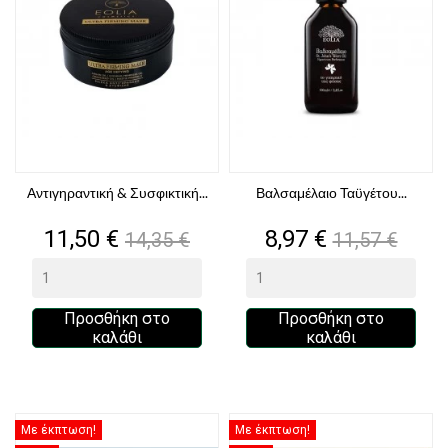
Αντιγηραντική & Συσφικτική...
Βαλσαμέλαιο Ταϋγέτου...
Τιμή
Κανονική
Τιμή
Κανονική
11,50 €
8,97 €
14,35 €
11,57 €
τιμή
τιμή
Προσθήκη στο
Προσθήκη στο
καλάθι
καλάθι
Με έκπτωση!
Με έκπτωση!