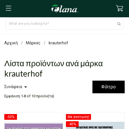
Αρχική
Μάρκες
krauterhof
Λίστα προϊόντων ανά μάρκα
krauterhof

Φίλτρο
Συνάφεια
Εμφάνιση 1-8 of 10 προϊόν(τα)
-50%
Με έκπτωση!
-40%