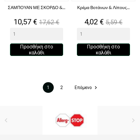
ΣΑΜΠΟΥΑΝ ΜΕ ΣΚΟΡΔΟ &...
Κρέμα Βοτάνων & Λίπους...
Τιμή
Κανονική
Τιμή
Κανονική
10,57 €
4,02 €
17,62 €
5,59 €
τιμή
τιμή
Προσθήκη στο
Προσθήκη στο
καλάθι
καλάθι

1
2
Επόμενο

