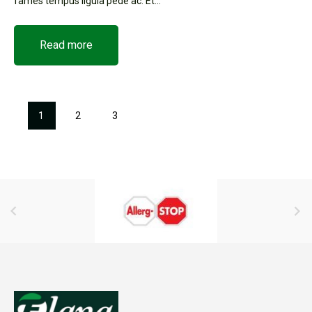
fames tempus ligula pede ac. Et...
Read more
1
2
3

