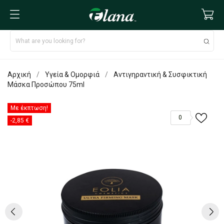
Αρχική
Υγεία & Ομορφιά
Αντιγηραντική & Συσφικτική
Μάσκα Προσώπου 75ml
Με έκπτωση!
0
-2,85 €